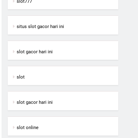
slot777
situs slot gacor hari ini
slot gacor hari ini
slot
slot gacor hari ini
slot online