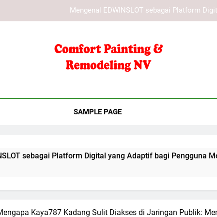
Mengenal EDWINSLOT sebagai Platform Digit
Mengenal LEBAH4D sebagai Platform Digit
Cara Memahami Sistem dan Fitur KAYA787 secara Bertahap
Panduan Menjaga Perfo
fort Painting & Remo
Rumah Anda Dengan Comfort Painting And Remodeling NV. Laya
Mengenal EDWINSLOT sebagai Platform Digit
SAMPLE PAGE
Mengenal LEBAH4D sebagai Platform Digit
Cara Memahami Sistem dan Fitur KAYA787 secara Bertahap
Platform Digital yang Adaptif bagi Pengguna Modern
Mengapa Kaya787 Kadang Sulit Diakses di Jaringan Publik: 