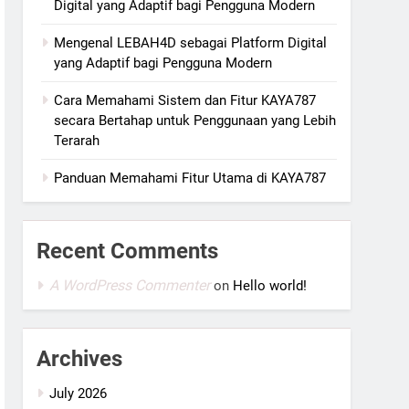
Digital yang Adaptif bagi Pengguna Modern
Mengenal LEBAH4D sebagai Platform Digital
yang Adaptif bagi Pengguna Modern
Cara Memahami Sistem dan Fitur KAYA787
secara Bertahap untuk Penggunaan yang Lebih
Terarah
Panduan Memahami Fitur Utama di KAYA787
Recent Comments
A WordPress Commenter
on
Hello world!
Archives
July 2026