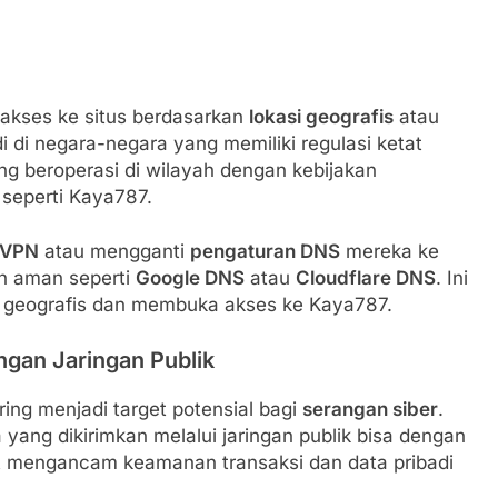
 akses ke situs berdasarkan
lokasi geografis
atau
i di negara-negara yang memiliki regulasi ketat
ang beroperasi di wilayah dengan kebijakan
 seperti Kaya787.
VPN
atau mengganti
pengaturan DNS
mereka ke
ih aman seperti
Google DNS
atau
Cloudflare DNS
. Ini
geografis dan membuka akses ke Kaya787.
ngan Jaringan Publik
ring menjadi target potensial bagi
serangan siber
.
 yang dikirimkan melalui jaringan publik bisa dengan
at mengancam keamanan transaksi dan data pribadi