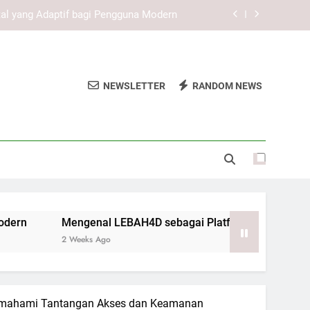
al yang Adaptif bagi Pengguna Modern
al yang Adaptif bagi Pengguna Modern
 untuk Penggunaan yang Lebih Terarah
NEWSLETTER
RANDOM NEWS
rma Browser saat Mengakses LEBAH4D
deling NV
nan Profesional Untuk Hasil Maksimal.
al yang Adaptif bagi Pengguna Modern
al yang Adaptif bagi Pengguna Modern
 untuk Penggunaan yang Lebih Terarah
Mengenal LEBAH4D sebagai Platform Digital yang Adaptif ba
2 Weeks Ago
Memahami Tantangan Akses dan Keamanan