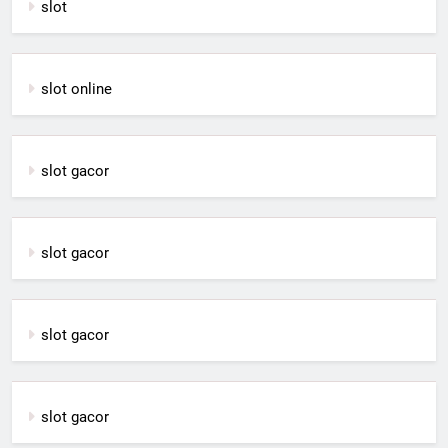
slot
slot online
slot gacor
slot gacor
slot gacor
slot gacor