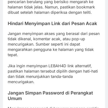
pencarian berulang yang berisiko mengarah ke
halaman tidak jelas. Namun, pastikan bookmark
dibuat setelah halaman diperiksa dengan teliti.
Hindari Menyimpan Link dari Pesan Acak
Jangan menyimpan akses yang berasal dari pesan
tidak dikenal, komentar acak, atau pop-up
mencurigakan. Sumber seperti ini dapat
mengarahkan pengguna ke halaman yang tidak
tepat.
Jika ingin menyimpan LEBAH4D link alternatif,
pastikan halaman tersebut dipilih dengan hati-hati
dan tidak menunjukkan tanda-tanda
mencurigakan.
Jangan Simpan Password di Perangkat
Umum