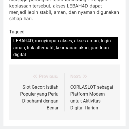
kebiasaan tersebut, akses LEBAH4D dapat
menjadi lebih stabil, aman, dan nyaman digunakan
setiap hari.
Tagged:
LEBAH4D, menyimpan akses, akses aman, login
aman, link alternatif, keamanan akun, panduan
digital
Previous:
Next:
Post
navigation
Slot Gacor: Istilah
CORLASLOT sebagai
Populer yang Perlu
Platform Modern
Dipahami dengan
untuk Aktivitas
Benar
Digital Harian