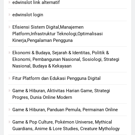
edwinslot link alternatif
edwinslot login
Efisiensi Sistem Digital,Manajemen
Platform,Infrastruktur Teknologi,Optimalisasi
Kinerja,Pengalaman Pengguna
Ekonomi & Budaya, Sejarah & Identitas, Politik &
Ekonomi, Pembangunan Nasional, Sosiologi, Strategi
Nasional, Budaya & Kekayaan
Fitur Platform dan Edukasi Pengguna Digital
Game & Hiburan, Aktivitas Harian Game, Strategi
Progres, Dunia Online Modern
Game & Hiburan, Panduan Pemula, Permainan Online
Game & Pop Culture, Pokémon Universe, Mythical
Guardians, Anime & Lore Studies, Creature Mythology