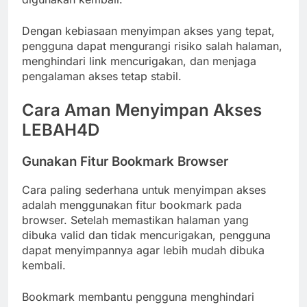
Dengan kebiasaan menyimpan akses yang tepat,
pengguna dapat mengurangi risiko salah halaman,
menghindari link mencurigakan, dan menjaga
pengalaman akses tetap stabil.
Cara Aman Menyimpan Akses
LEBAH4D
Gunakan Fitur Bookmark Browser
Cara paling sederhana untuk menyimpan akses
adalah menggunakan fitur bookmark pada
browser. Setelah memastikan halaman yang
dibuka valid dan tidak mencurigakan, pengguna
dapat menyimpannya agar lebih mudah dibuka
kembali.
Bookmark membantu pengguna menghindari