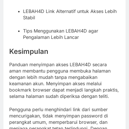
LEBAH4D Link Alternatif untuk Akses Lebih
Stabil
Tips Menggunakan LEBAH4D agar
Pengalaman Lebih Lancar
Kesimpulan
Panduan menyimpan akses LEBAH4D secara
aman membantu pengguna membuka halaman
dengan lebih mudah tanpa mengabaikan
keamanan akun. Menyimpan akses melalui
bookmark browser dapat menjadi langkah praktis,
selama halaman sudah diperiksa dengan teliti.
Pengguna perlu menghindari link dari sumber
mencurigakan, tidak menyimpan password di
perangkat umum, memperbarui browser, dan
menjaga perangkat tetap terlindungi. Dengan