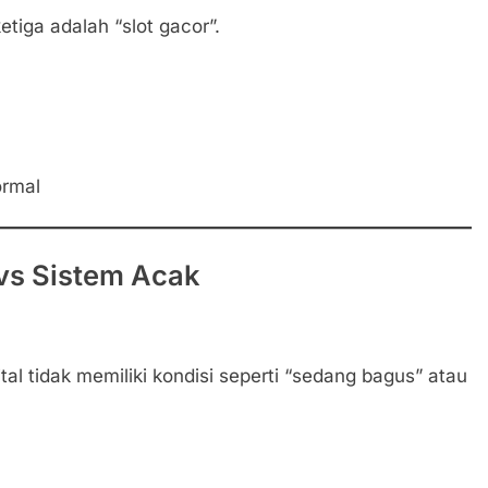
iga adalah “slot gacor”.
ormal
 vs Sistem Acak
al tidak memiliki kondisi seperti “sedang bagus” atau