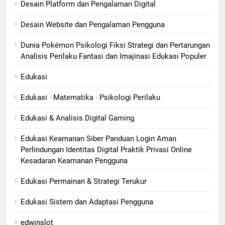
Desain Platform dan Pengalaman Digital
Desain Website dan Pengalaman Pengguna
Dunia Pokémon Psikologi Fiksi Strategi dan Pertarungan
Analisis Perilaku Fantasi dan Imajinasi Edukasi Populer
Edukasi
Edukasi · Matematika · Psikologi Perilaku
Edukasi & Analisis Digital Gaming
Edukasi Keamanan Siber Panduan Login Aman
Perlindungan Identitas Digital Praktik Privasi Online
Kesadaran Keamanan Pengguna
Edukasi Permainan & Strategi Terukur
Edukasi Sistem dan Adaptasi Pengguna
edwinslot