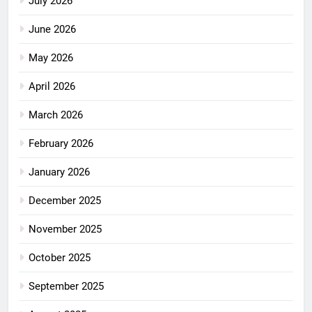
July 2026
June 2026
May 2026
April 2026
March 2026
February 2026
January 2026
December 2025
November 2025
October 2025
September 2025