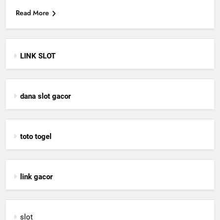
Read More
LINK SLOT
dana slot gacor
toto togel
link gacor
slot