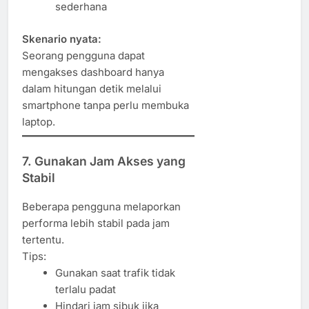
sederhana
Skenario nyata:
Seorang pengguna dapat
mengakses dashboard hanya
dalam hitungan detik melalui
smartphone tanpa perlu membuka
laptop.
7. Gunakan Jam Akses yang
Stabil
Beberapa pengguna melaporkan
performa lebih stabil pada jam
tertentu.
Tips:
Gunakan saat trafik tidak
terlalu padat
Hindari jam sibuk jika