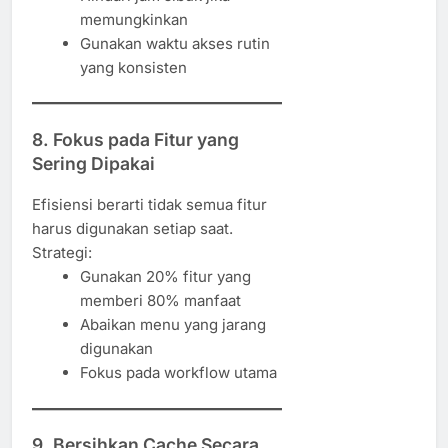
memungkinkan
Gunakan waktu akses rutin
yang konsisten
8. Fokus pada Fitur yang
Sering Dipakai
Efisiensi berarti tidak semua fitur
harus digunakan setiap saat.
Strategi:
Gunakan 20% fitur yang
memberi 80% manfaat
Abaikan menu yang jarang
digunakan
Fokus pada workflow utama
9. Bersihkan Cache Secara