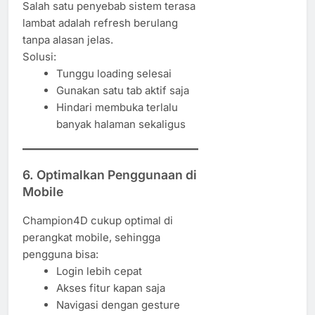
Salah satu penyebab sistem terasa
lambat adalah refresh berulang
tanpa alasan jelas.
Solusi:
Tunggu loading selesai
Gunakan satu tab aktif saja
Hindari membuka terlalu
banyak halaman sekaligus
6. Optimalkan Penggunaan di
Mobile
Champion4D cukup optimal di
perangkat mobile, sehingga
pengguna bisa:
Login lebih cepat
Akses fitur kapan saja
Navigasi dengan gesture