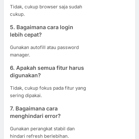
Tidak, cukup browser saja sudah
cukup.
5. Bagaimana cara login
lebih cepat?
Gunakan autofill atau password
manager.
6. Apakah semua fitur harus
digunakan?
Tidak, cukup fokus pada fitur yang
sering dipakai.
7. Bagaimana cara
menghindari error?
Gunakan perangkat stabil dan
hindari refresh berlebihan.