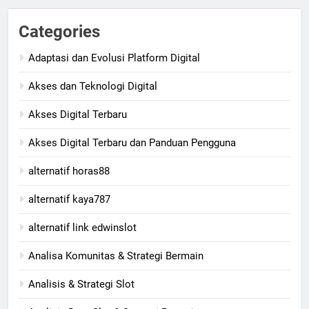
Categories
Adaptasi dan Evolusi Platform Digital
Akses dan Teknologi Digital
Akses Digital Terbaru
Akses Digital Terbaru dan Panduan Pengguna
alternatif horas88
alternatif kaya787
alternatif link edwinslot
Analisa Komunitas & Strategi Bermain
Analisis & Strategi Slot