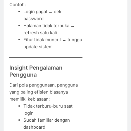
Contoh:
Login gagal → cek
password
Halaman tidak terbuka →
refresh satu kali
Fitur tidak muncul → tunggu
update sistem
Insight Pengalaman
Pengguna
Dari pola penggunaan, pengguna
yang paling efisien biasanya
memiliki kebiasaan:
Tidak terburu-buru saat
login
Sudah familiar dengan
dashboard