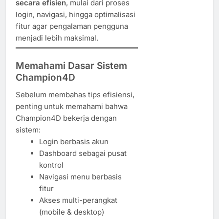
secara efisien
, mulai dari proses
login, navigasi, hingga optimalisasi
fitur agar pengalaman pengguna
menjadi lebih maksimal.
Memahami Dasar Sistem
Champion4D
Sebelum membahas tips efisiensi,
penting untuk memahami bahwa
Champion4D bekerja dengan
sistem:
Login berbasis akun
Dashboard sebagai pusat
kontrol
Navigasi menu berbasis
fitur
Akses multi-perangkat
(mobile & desktop)