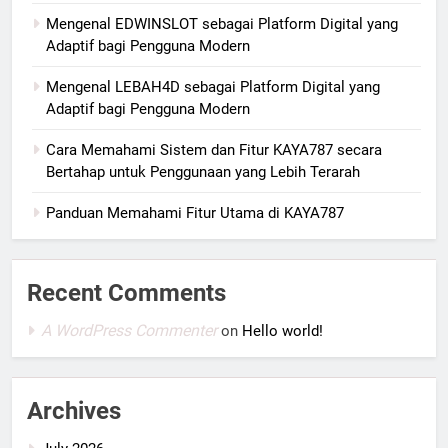
Mengenal EDWINSLOT sebagai Platform Digital yang
Adaptif bagi Pengguna Modern
Mengenal LEBAH4D sebagai Platform Digital yang
Adaptif bagi Pengguna Modern
Cara Memahami Sistem dan Fitur KAYA787 secara
Bertahap untuk Penggunaan yang Lebih Terarah
Panduan Memahami Fitur Utama di KAYA787
Recent Comments
A WordPress Commenter
on
Hello world!
Archives