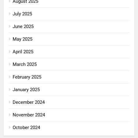
August 2025
July 2025
June 2025
May 2025
April 2025
March 2025
February 2025
January 2025
December 2024
November 2024
October 2024