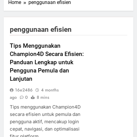
Home
penggunaan efisien
penggunaan efisien
Tips Menggunakan
Champion4D Secara Efisien:
Panduan Lengkap untuk
Pengguna Pemula dan
Lanjutan
16e2486
4 months
ago
0
8 mins
Tips menggunakan Champion4D
secara efisien untuk pemula dan
pengguna aktif, mencakup login
cepat, navigasi, dan optimalisasi
fitur platform.