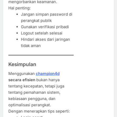
mengorbankan keamanan.
Hal penting:
Jangan simpan password di
perangkat publik
Gunakan verifikasi pribadi
Logout setelah selesai
Hindari akses dari jaringan
tidak aman
Kesimpulan
Menggunakan
champion4d
secara efisien
bukan hanya
tentang kecepatan, tetapi juga
tentang pemahaman sistem,
kebiasaan pengguna, dan
optimalisasi perangkat.
Dengan menerapkan tips seperti: